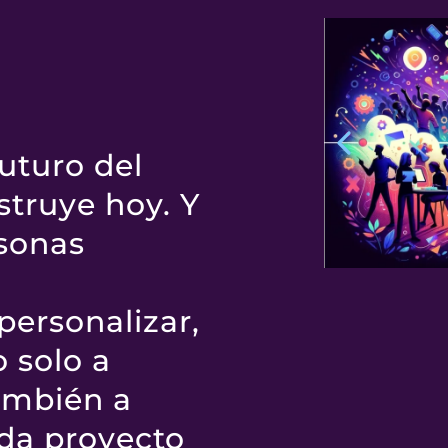
?
uturo del
struye hoy. Y
rsonas
Para los
personalizar,
o solo a
Innovad
también a
Tu Espa
ada proyecto