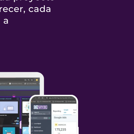
¿Eres un
recer, cada
 a
traza ca
¿Un espe
digital 
descubie
desarrol
futuro?