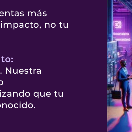
ientas más
 impacto, no tu
to:
. Nuestra
o
izando que tu
onocido.