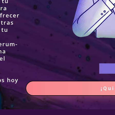
 tu
tra
frecer
ntras
 tu
Verum-
na
el
os hoy
¡Qu