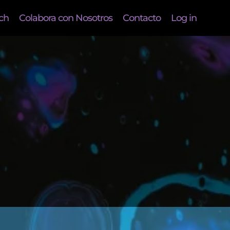
ech
Colabora con Nosotros
Contacto
Log in
,
erdadero Hogar
Vendedor/Afiliado