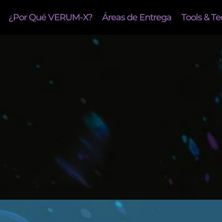
¿Por Qué VERUM-X?
Áreas de Entrega
Tools & T
envenidos a
nto Encuentra su V
Agencia