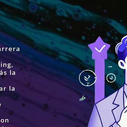
arrera
ing,
ás la
ar la
e
Con