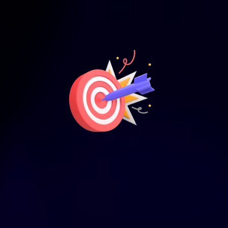
6. Indicadores Clave de
Desempeño (KPI)
-Definición de KPIs:
-Monitoreo y Análisis de KPIs: