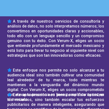
A través de nuestros servicios de consultoría y
análisis de datos, no solo interpretamos números; los
convertimos en oportunidades claras y accionables,
todo ello con un lenguaje sencillo y un compromiso
genuino con tu éxito. Con Verum-X, eliges un socio
que entiende profundamente el mercado mexicano y
está listo para llevar tu negocio al siguiente nivel con
estrategias que son tan innovadoras como eficaces.
Este enfoque nos permite no solo alcanzar a tu
audiencia ideal sino también cultivar una comunidad
leal alrededor de tu marca, todo mientras te
mantienes a la vanguardia del dinámico mundo
digital. Con Verum-X, eliges un socio comprometido
con elevar tu presencia en línea y amplificar tu voz en
Esta aproximación nos permite no solo optimizar
el mercado.
tus recursos, sino también escalar tus esfuerzos
publicitarios de manera inteligente, asegurando que