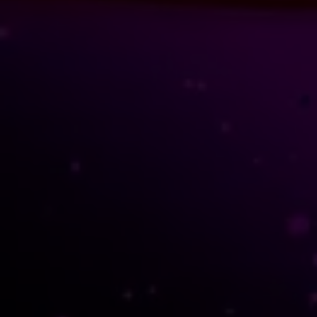
-Tácti