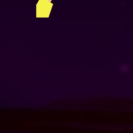
3.Estrategia Propues
-Descripción clara de la estra
-Justificación basada en el anál