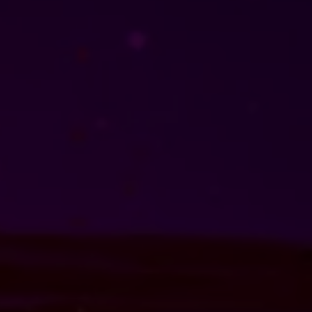
-Perfil del público 
ta
tegia recomendada:
isis: