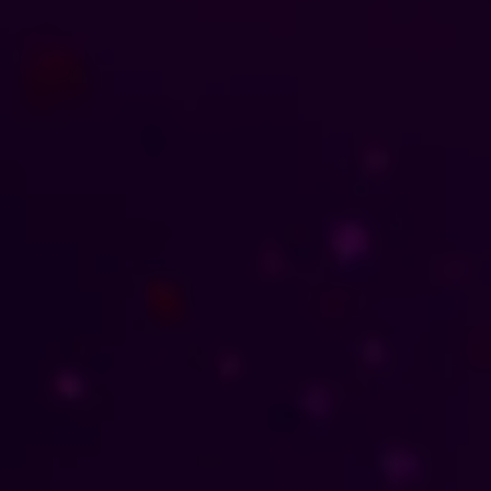
1.Resumen Ejecutivo
-Objetivos del proyecto y resul
-Recomendaciones clave: