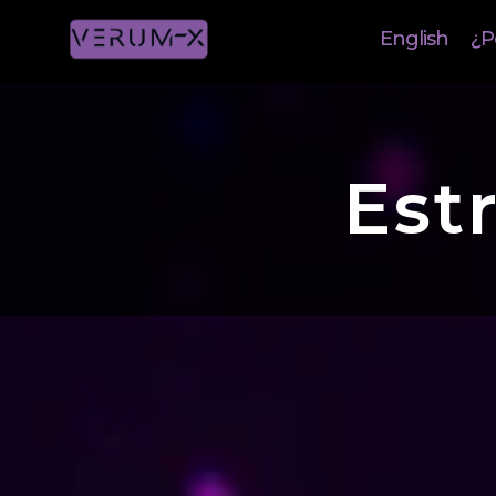
English
¿P
Estr
Un marketing eficaz n