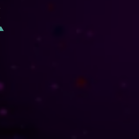
-Proyección 
KPIs
 seleccionados: