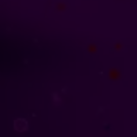
esupuesto y Refuerzos
resupuesto y recursos necesarios: