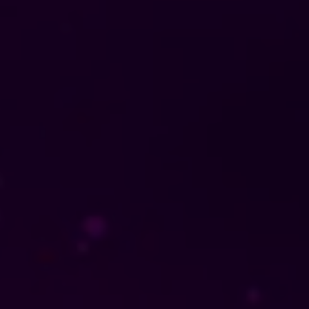
2.A
-Evaluac