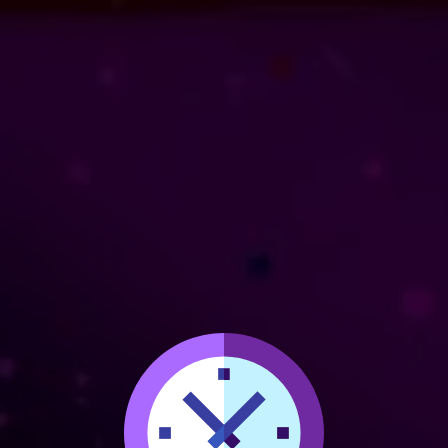
4. Plan de acción
cas específicas y cronograma de implemen
-Roles y responsabilidades del equipo: